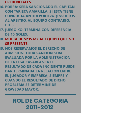
CREDENCIALES.
PORRA:
SERA SANCIONADO EL CAPITAN
CON TARJETA AMARILLA, SI ESTA TIENE
CONDUCTA ANTIDEPORTIVA. (INSULTOS
AL ARBITRO, AL EQUIPO CONTRARIO,
ETC.)
JUEGO KO:
TERMINA CON DIFERENCIA
DE 10 GOLES.
MULTA DE $235 MX AL EQUIPO QUE NO
SE PRESENTE.
NOS RESERVAMOS EL DERECHO DE
ADMISION. TODA SANCION SERA
EVALUADA POR LA ADMINISTRACION
DE LA LIGA CASABLANCA.
EL
RESULTADO DE CADA INCIDENTE PUEDE
DAR TERMINADA LA RELACION ENTRE
EL JUGADOR Y EMPRESA, SIEMPRE Y
CUANDO EL RESULTADO DE DICHO
PROBLEMA SE DETERMINE DE
GRAVEDAD MAYOR.
ROL DE CATEGORIA
2011-2012