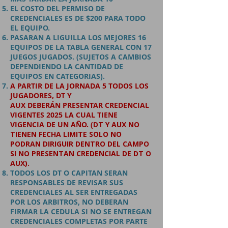
EL COSTO DEL PERMISO DE
CREDENCIALES ES DE $200 PARA TODO
EL EQUIPO.
PASARAN A LIGUILLA LOS MEJORES 16
EQUIPOS DE LA TABLA GENERAL CON 17
JUEGOS JUGADOS.
(SUJETOS A CAMBIOS
DEPENDIENDO LA CANTIDAD DE
EQUIPOS EN CATEGORIAS).
A PARTIR DE LA JORNADA 5 TODOS LOS
JUGADORES, DT Y
AUX
DEBERÁN
P
RESENTAR
CREDENCIAL
VIGENTES 2025 LA CUAL TIENE
VIGENCIA DE UN AÑO. (
DT Y AUX NO
TIENEN FECHA LIMITE SOLO NO
PODRAN DIRIGUIR DENTRO DEL CAMPO
SI NO PRESENTAN CREDENCIAL DE DT O
AUX).
TODOS LOS DT O CAPITAN SERAN
RESPONSABLES DE REVISAR SUS
CREDENCIALES AL SER ENTREGADAS
POR LOS ARBITROS, NO DEBERAN
FIRMAR LA CEDULA SI NO SE ENTREGAN
CREDENCIALES COMPLETAS POR PARTE