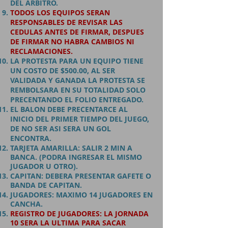
DEL ARBITRO.
TODOS LOS EQUIPOS SERAN
RESPONSABLES DE REVISAR LAS
CEDULAS ANTES DE FIRMAR, DESPUES
DE FIRMAR NO HABRA CAMBIOS NI
RECLAMACIONES.
LA PROTESTA PARA UN EQUIPO TIENE
UN COSTO DE $500.00, AL SER
VALIDADA Y GANADA LA PROTESTA SE
REMBOLSARA EN SU TOTALIDAD SOLO
PRECENTANDO EL FOLIO ENTREGADO.​​
EL BALON DEBE PRECENTARCE AL
INICIO DEL PRIMER TIEMPO DEL JUEGO,
DE NO SER ASI SERA UN GOL
ENCONTRA.
TARJETA AMARILLA:
SALIR 2 MIN A
BANCA. (PODRA INGRESAR EL MISMO
JUGADOR U OTRO).
CAPITAN:
DEBERA PRESENTAR GAFETE O
BANDA DE CAPITAN.
JUGADORES:
MAXIMO 14 JUGADORES EN
CANCHA.
REGISTRO DE JUGADORES:
LA JORNADA
10 SERA LA ULTIMA PARA SACAR